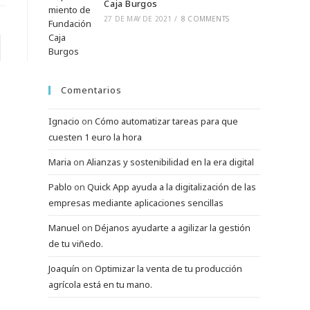
Caja Burgos
27 DE MAY DE 2021
/
8 COMMENTS
Comentarios
Ignacio
on
Cómo automatizar tareas para que
cuesten 1 euro la hora
Maria
on
Alianzas y sostenibilidad en la era digital
Pablo
on
Quick App ayuda a la digitalización de las
empresas mediante aplicaciones sencillas
Manuel
on
Déjanos ayudarte a agilizar la gestión
de tu viñedo.
Joaquín
on
Optimizar la venta de tu producción
agrícola está en tu mano.