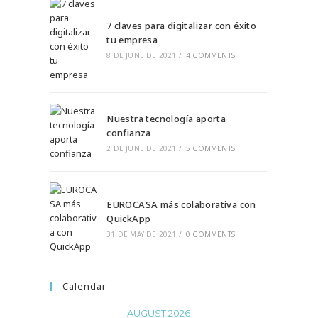
7 claves para digitalizar con éxito
tu empresa
8 DE JUNE DE 2021
/
4 COMMENTS
Nuestra tecnología aporta
confianza
2 DE JUNE DE 2021
/
5 COMMENTS
EUROCASA más colaborativa con
QuickApp
31 DE MAY DE 2021
/
0 COMMENTS
Calendar
AUGUST 2026