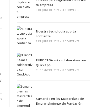
7 claves para digitalizar con éxito
tu empresa
8 DE JUNE DE 2021
/
4 COMMENTS
20
Nuestra tecnología aporta
confianza
2 DE JUNE DE 2021
/
5 COMMENTS
EUROCASA más colaborativa con
QuickApp
31 DE MAY DE 2021
/
0 COMMENTS
n
y
Sumando en las Masterclass de
19
Emprendimiento de Fundación