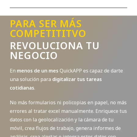
PARA SER MÁS
COMPETITITVO
REVOLUCIONA TU
NEGOCIO
En
menos de un mes
QuickAPP es capaz de darte
una solución para
digitalizar tus tareas
cotidianas
.
No más formularios ni policopias en papel, no más
errores al tratar excel manualmente. Enriquece tus
datos con la geolocalización y la cámara de tu
móvil, crea flujos de trabajo, genera informes de
análisis, crea alertas e integra estos datos con